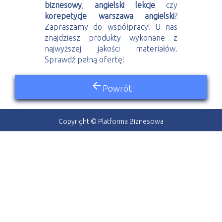
biznesowy
,
angielski lekcje
czy
korepetycje warszawa angielski
?
Zapraszamy do współpracy! U nas
znajdziesz produkty wykonane z
najwyższej jakości materiałów.
Sprawdź pełną ofertę!
arrow_back
Powrót
Copyright © Platforma Biznesowa