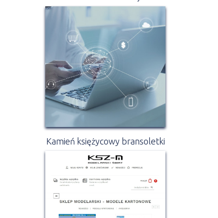
Kamień księżycowy bransoletki