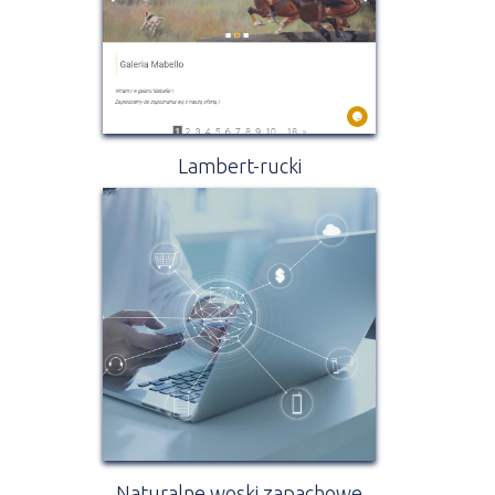
Lambert-rucki
Naturalne woski zapachowe