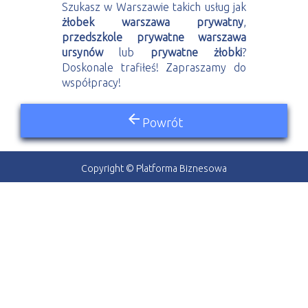
Szukasz w Warszawie takich usług jak
żłobek warszawa prywatny
,
przedszkole prywatne warszawa
ursynów
lub
prywatne żłobki
?
Doskonale trafiłeś! Zapraszamy do
współpracy!
arrow_back
Powrót
Copyright © Platforma Biznesowa