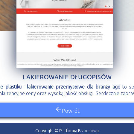
LAKIEROWANIE DŁUGOPISÓW
e plastiku
i
lakierowanie przemysłowe dla branży agd
to spe
kurencyjne ceny oraz wysoką jakość obsługi. Serdecznie zapra
arrow_back
Powrót
Copyright © Platforma Biznesowa