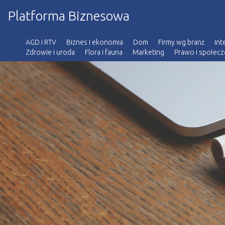
Platforma Biznesowa
AGD i RTV
Biznes i ekonomia
Dom
Firmy wg branż
Int
Zdrowie i uroda
Flora i fauna
Marketing
Prawo i społec