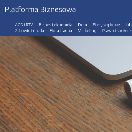
Platforma Biznesowa
AGD i RTV
Biznes i ekonomia
Dom
Firmy wg branż
Int
Zdrowie i uroda
Flora i fauna
Marketing
Prawo i społec