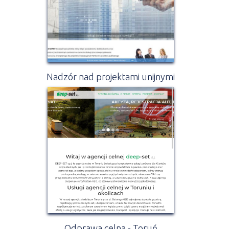
Nadzór nad projektami unijnymi
Odprawa celna - Toruń