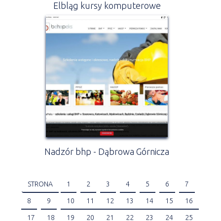
Elbląg kursy komputerowe
Nadzór bhp - Dąbrowa Górnicza
STRONA
1
2
3
4
5
6
7
8
9
10
11
12
13
14
15
16
17
18
19
20
21
22
23
24
25