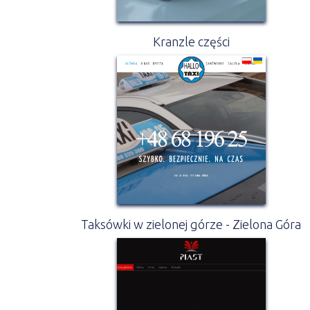
Kranzle części
Taksówki w zielonej górze - Zielona Góra