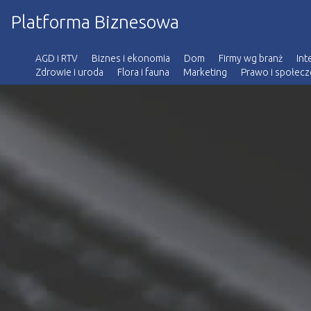
Platforma Biznesowa
AGD i RTV
Biznes i ekonomia
Dom
Firmy wg branż
Int
Zdrowie i uroda
Flora i fauna
Marketing
Prawo i społec