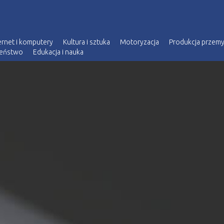
ernet i komputery
Kultura i sztuka
Motoryzacja
Produkcja przem
zeństwo
Edukacja i nauka