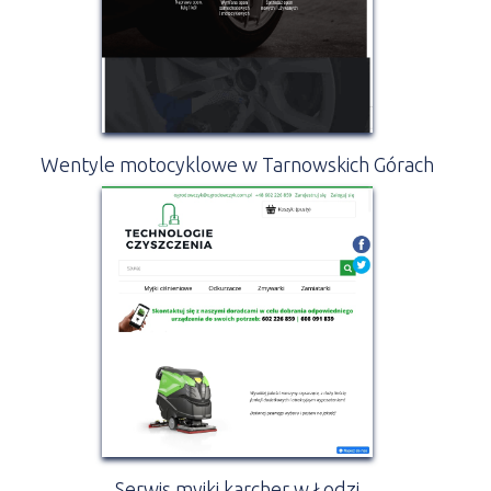
Wentyle motocyklowe w Tarnowskich Górach
Serwis myjki karcher w Łodzi