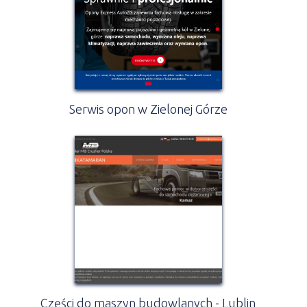
Serwis opon w Zielonej Górze
Części do maszyn budowlanych - Lublin