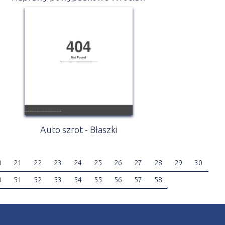
Auto szrot - Błaszki
0
21
22
23
24
25
26
27
28
29
30
0
51
52
53
54
55
56
57
58