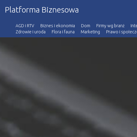
Platforma Biznesowa
AGD i RTV
Biznes i ekonomia
Dom
Firmy wg branż
Int
Zdrowie i uroda
Flora i fauna
Marketing
Prawo i społec