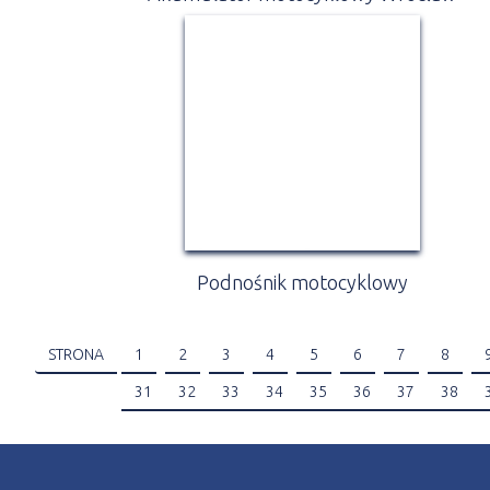
Podnośnik motocyklowy
STRONA
1
2
3
4
5
6
7
8
31
32
33
34
35
36
37
38