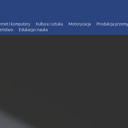
ernet i komputery
Kultura i sztuka
Motoryzacja
Produkcja przem
zeństwo
Edukacja i nauka