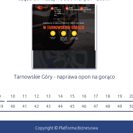
Tarnowskie Góry - naprawa opon na gorąco
9
10
11
12
13
14
15
16
17
18
19
2
39
40
41
42
43
44
45
46
47
48
49
5
Copyright © Platforma Biznesowa