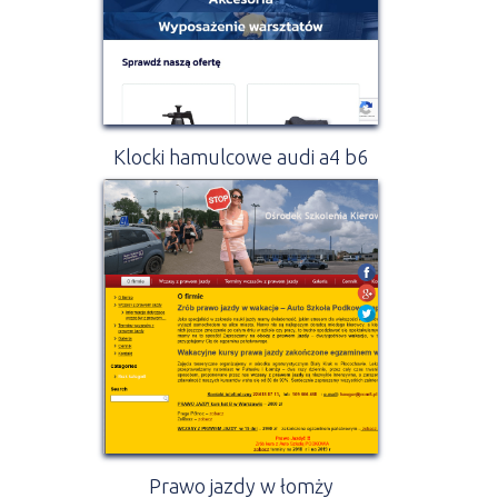
Klocki hamulcowe audi a4 b6
Prawo jazdy w łomży