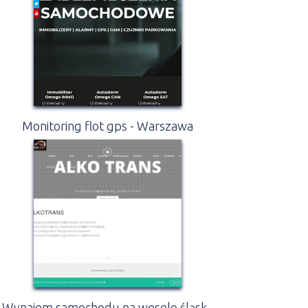
Monitoring flot gps - Warszawa
Wynajem samochodu na wesele śląsk -