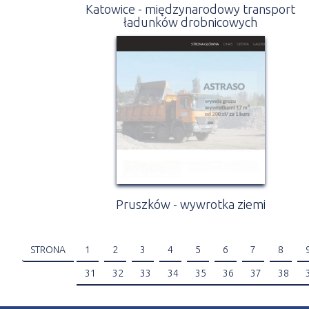
Katowice - międzynarodowy transport
ładunków drobnicowych
Pruszków - wywrotka ziemi
STRONA
1
2
3
4
5
6
7
8
31
32
33
34
35
36
37
38