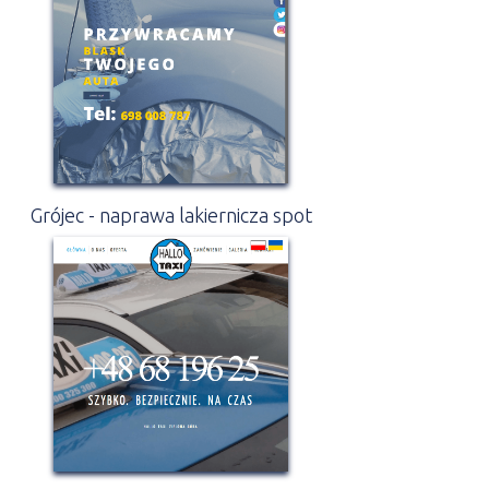
Grójec - naprawa lakiernicza spot