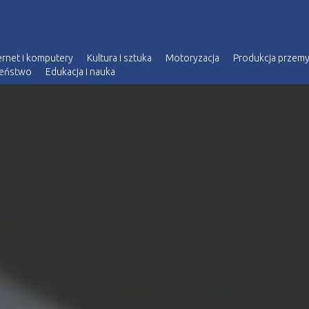
ernet i komputery
Kultura i sztuka
Motoryzacja
Produkcja przem
zeństwo
Edukacja i nauka