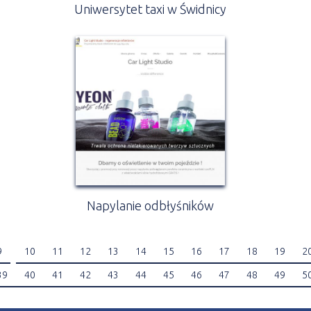
Uniwersytet taxi w Świdnicy
Napylanie odbłyśników
9
10
11
12
13
14
15
16
17
18
19
2
39
40
41
42
43
44
45
46
47
48
49
5