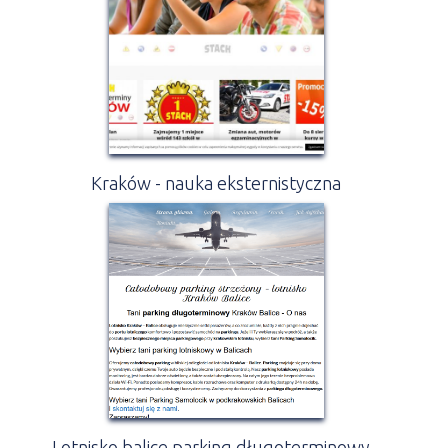
Kraków - nauka eksternistyczna
Lotnisko balice parking długoterminowy -