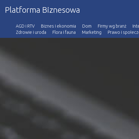
Platforma Biznesowa
AGD i RTV
Biznes i ekonomia
Dom
Firmy wg branż
Int
Zdrowie i uroda
Flora i fauna
Marketing
Prawo i społec