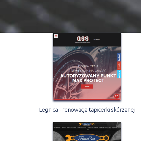
Legnica - renowacja tapicerki skórzanej